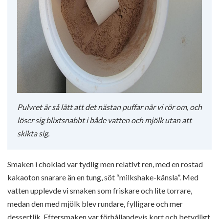
Pulvret är så lätt att det nästan puffar när vi rör om, och
löser sig blixtsnabbt i både vatten och mjölk utan att
skikta sig.
Smaken i choklad var tydlig men relativt ren, med en rostad
kakaoton snarare än en tung, söt “milkshake-känsla”. Med
vatten upplevde vi smaken som friskare och lite torrare,
medan den med mjölk blev rundare, fylligare och mer
dessertlik. Eftersmaken var förhållandevis kort och betydligt