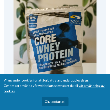
Vi använder cookies för att förbättra användarupplevelsen.
Genom att använda vår webbplats samtycker du till
vår användning av
cookies
.
Ok, uppfattat!
Jordgubb gav en mjuk milkshake-doft; med vatten blev