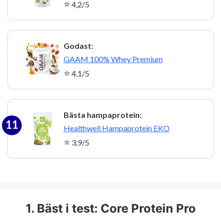
4,2/5
Godast:
10
GAAM 100% Whey Premium
4,1/5
Bästa hampaprotein:
11
Healthwell Hampaprotein EKO
3,9/5
1. Bäst i test: Core Protein Pro