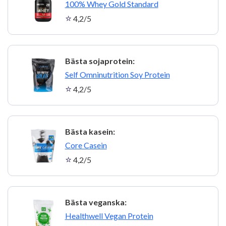
6
100% Whey Gold Standard
4,2/5
Bästa sojaprotein:
7
Self Omninutrition Soy Protein
4,2/5
Bästa kasein:
8
Core Casein
4,2/5
Bästa veganska:
9
Healthwell Vegan Protein