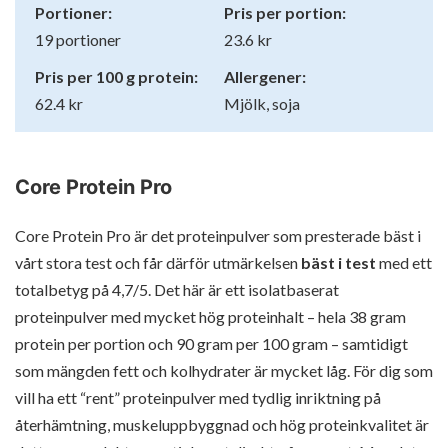
Portioner:
Pris per portion:
19 portioner
23.6 kr
Pris per 100 g protein:
Allergener:
62.4 kr
Mjölk, soja
Core Protein Pro
Core Protein Pro är det proteinpulver som presterade bäst i
vårt stora test och får därför utmärkelsen
bäst i test
med ett
totalbetyg på 4,7/5. Det här är ett isolatbaserat
proteinpulver med mycket hög proteinhalt – hela 38 gram
protein per portion och 90 gram per 100 gram – samtidigt
som mängden fett och kolhydrater är mycket låg. För dig som
vill ha ett “rent” proteinpulver med tydlig inriktning på
återhämtning, muskeluppbyggnad och hög proteinkvalitet är