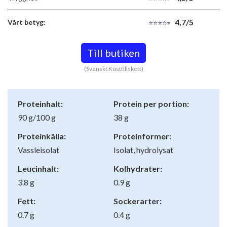
4,7/5
Vårt betyg:
Till butiken
(Svenskt Kosttillskott)
Proteinhalt:
Protein per portion:
90 g/100 g
38 g
Proteinkälla:
Proteinformer:
Vassleisolat
Isolat, hydrolysat
Leucinhalt:
Kolhydrater:
3.8 g
0.9 g
Fett:
Sockerarter:
0.7 g
0.4 g