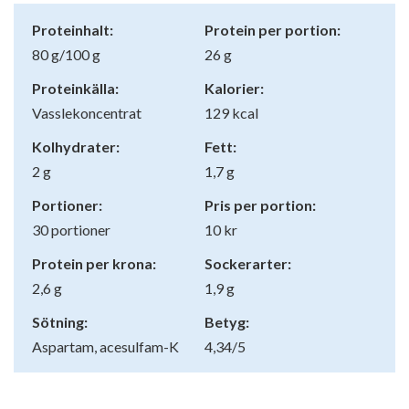
Proteinhalt:
Protein per portion:
80 g/100 g
26 g
Proteinkälla:
Kalorier:
Vasslekoncentrat
129 kcal
Kolhydrater:
Fett:
2 g
1,7 g
Portioner:
Pris per portion:
30 portioner
10 kr
Protein per krona:
Sockerarter:
2,6 g
1,9 g
Sötning:
Betyg:
Aspartam, acesulfam-K
4,34/5