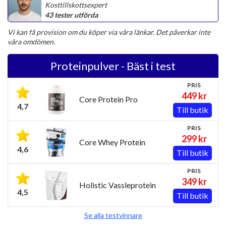
Kosttillskottsexpert
43 tester utförda
Vi kan få provision om du köper via våra länkar. Det påverkar inte
våra omdömen.
Proteinpulver - Bäst i test
PRIS
449 kr
Core Protein Pro
4,7
Till butik
PRIS
299 kr
Core Whey Protein
4,6
Till butik
PRIS
349 kr
Holistic Vassleprotein
4,5
Till butik
Se alla testvinnare