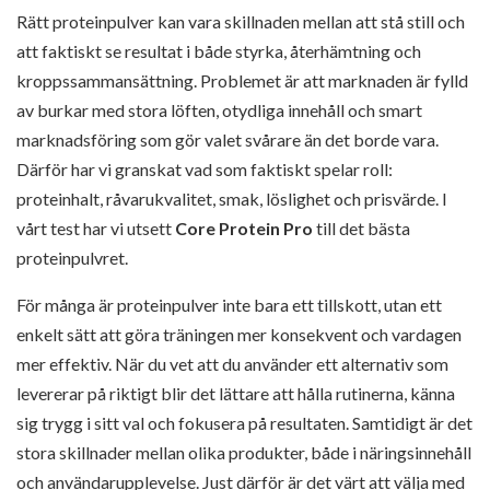
Rätt proteinpulver kan vara skillnaden mellan att stå still och
att faktiskt se resultat i både styrka, återhämtning och
kroppssammansättning. Problemet är att marknaden är fylld
av burkar med stora löften, otydliga innehåll och smart
marknadsföring som gör valet svårare än det borde vara.
Därför har vi granskat vad som faktiskt spelar roll:
proteinhalt, råvarukvalitet, smak, löslighet och prisvärde. I
vårt test har vi utsett
Core Protein Pro
till det bästa
proteinpulvret.
För många är proteinpulver inte bara ett tillskott, utan ett
enkelt sätt att göra träningen mer konsekvent och vardagen
mer effektiv. När du vet att du använder ett alternativ som
levererar på riktigt blir det lättare att hålla rutinerna, känna
sig trygg i sitt val och fokusera på resultaten. Samtidigt är det
stora skillnader mellan olika produkter, både i näringsinnehåll
och användarupplevelse. Just därför är det värt att välja med