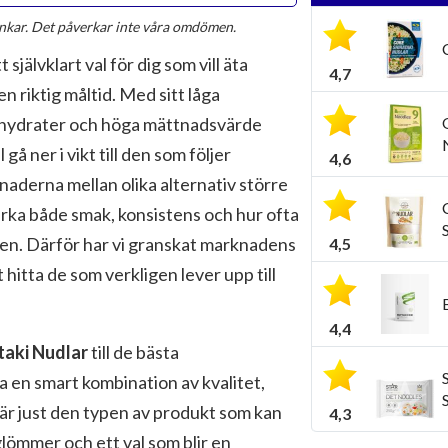
änkar. Det påverkar inte våra omdömen.
 självklart val för dig som vill äta
4,7
en riktig måltid. Med sitt låga
olhydrater och höga mättnadsvärde
 gå ner i vikt till den som följer
4,6
lnaderna mellan olika alternativ större
erka både smak, konsistens och hur ofta
iken. Därför har vi granskat marknadens
4,5
hitta de som verkligen lever upp till
4,4
taki Nudlar
till de bästa
ha en smart kombination av kvalitet,
är just den typen av produkt som kan
4,3
glömmer och ett val som blir en