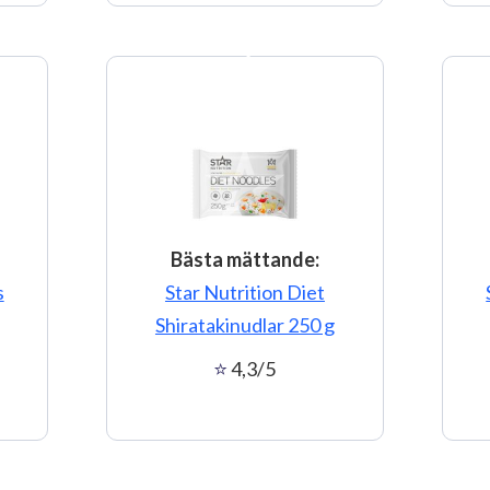
5
Bästa mättande:
s
Star Nutrition Diet
Shiratakinudlar 250 g
4,3/5
7