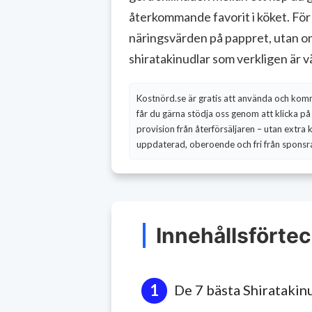
återkommande favorit i köket. För
näringsvärden på pappret, utan om h
shiratakinudlar som verkligen är vä
Kostnörd.se är gratis att använda och komme
får du gärna stödja oss genom att klicka på 
provision från återförsäljaren – utan extra k
uppdaterad, oberoende och fri från sponsra
Innehållsförte
De 7 bästa Shiratakin