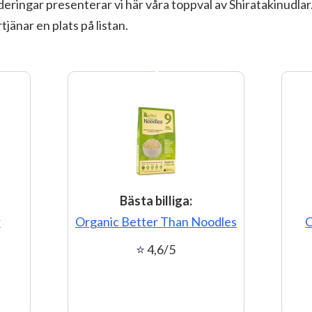
eringar presenterar vi här våra toppval av Shiratakinudla
tjänar en plats på listan.
2
Bästa billiga:
r
Organic Better Than Noodles
C
4,6/5