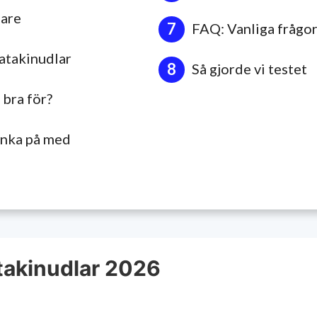
nare
FAQ: Vanliga frågor
ratakinudlar
Så gjorde vi testet
 bra för?
tänka på med
takinudlar 2026