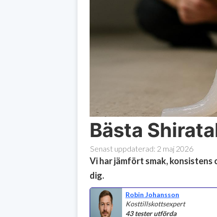
Bästa Shirat
Senast uppdaterad:
2 maj 2026
Vi har jämfört smak, konsistens 
dig.
Robin Johansson
Kosttillskottsexpert
43 tester utförda