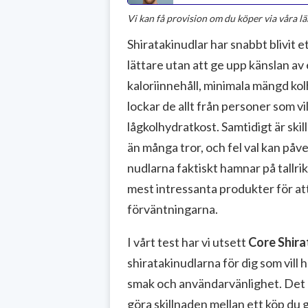
Vi kan få provision om du köper via våra l
Shiratakinudlar har snabbt blivit ett
lättare utan att ge upp känslan av 
kaloriinnehåll, minimala mängd k
lockar de allt från personer som vill
lågkolhydratkost. Samtidigt är skil
än många tror, och fel val kan påv
nudlarna faktiskt hamnar på tallr
mest intressanta produkter för att 
förväntningarna.
I vårt test har vi utsett
Core Shira
shiratakinudlarna för dig som vill 
smak och användarvänlighet. Det 
göra skillnaden mellan ett köp du 