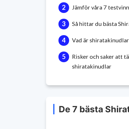
Jämför våra 7 testvin
Så hittar du bästa Shi
Vad är shiratakinudlar
Risker och saker att 
shiratakinudlar
De 7 bästa Shira