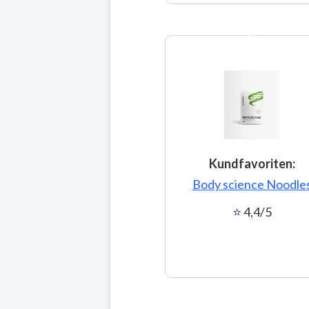
4
Kundfavoriten:
Body science Noodle
4,4/5