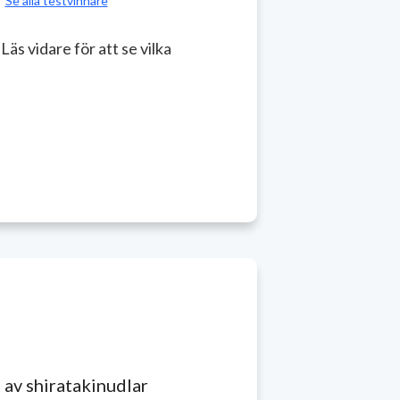
Se alla testvinnare
äs vidare för att se vilka
 av shiratakinudlar