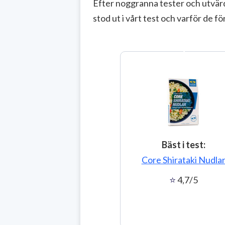
Efter noggranna tester och utvärd
stod ut i vårt test och varför de för
1
Bäst i test:
Core Shirataki Nudla
4,7/5