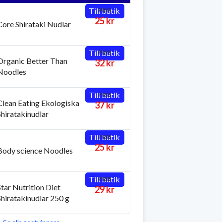
Till butik
PRIS
25 kr
Core Shirataki Nudlar
Till butik
PRIS
Organic Better Than
32 kr
Noodles
Till butik
PRIS
Clean Eating Ekologiska
37 kr
Shiratakinudlar
Till butik
PRIS
25 kr
Body science Noodles
Till butik
PRIS
Star Nutrition Diet
29 kr
Shiratakinudlar 250 g